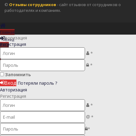
©
Отзывы сотрудников
- сайт отзывов от сотрудников о
работодателях и компаниях.
Главная
Авторизация
Вход
Регистрация
Вход
Регистрация
*
Регистрация
*
Запомнить
Вход
Потеряли пароль ?
Авторизация
Регистрация
*
*
*