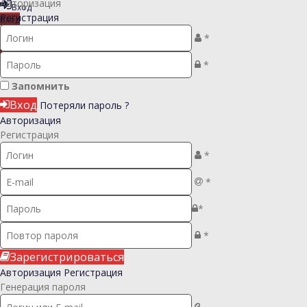
Авторизация
Вход
Регистрация
Вход
Регистрация
*
Регистрация
*
Запомнить
Вход
Потеряли пароль ?
Авторизация
Регистрация
*
*
*
*
Зарегистрироваться
Авторизация
Регистрация
Генерация пароля