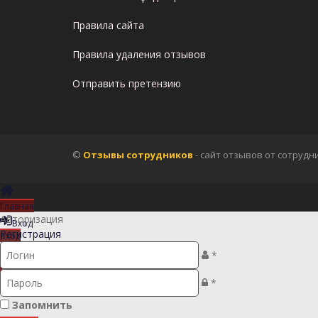
Правила сайта
Правила удаления отзывов
Отправить претензию
©
Отзывы сотрудников
- сайт отзывов от сотрудн
Главная
Авторизация
Вход
Регистрация
Вход
Регистрация
*
Регистрация
*
Запомнить