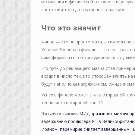
мотивации и физической готовности, резул
состояния тела до внутреннего настроя.
Что это значит
Финал — это не просто матч, а символ прес
Участие Зверева в финале — это не только л
пике формы и готов конкурировать с лучшим
Его путь до решающего матча стал примером
входит в число тех, кто способен влиять н
будут наполнены напряжением, ожиданием и
Успех в финале может стать отправной точк
теннисиста в мировой топ-10.
Читайте также:
МИД призывает междунаро
задержанию продюсера RT в Великобритани
Ираном, перемирие считает завершенным
·