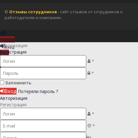
©
Отзывы сотрудников
- сайт отзывов от сотрудников о
работодателях и компаниях.
Главная
Авторизация
Вход
Регистрация
Вход
Регистрация
*
Регистрация
*
Запомнить
Вход
Потеряли пароль ?
Авторизация
Регистрация
*
*
*