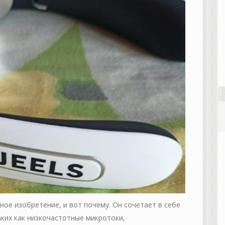
ое изобретение, и вот почему. Он сочетает в себе
аких как низкочастотные микротоки,