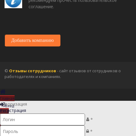
рекомендуем прочесть пользовательское
соглашение.
Добавить компанию
©
Отзывы сотрудников
- сайт отзывов от сотрудников о
работодателях и компаниях.
Главная
Авторизация
Вход
Регистрация
Вход
Регистрация
*
Регистрация
*