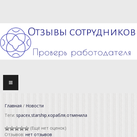
TOGG
NAVI
Главная
/
Новости
Теги:
spacex
,
starship
,
корабля
,
отменила
(Ещё нет оценок)
Отзывов:
нет отзывов