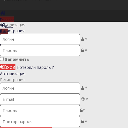
Главная
Авторизация
Вход
Регистрация
Вход
Регистрация
*
Регистрация
*
Запомнить
Вход
Потеряли пароль ?
Авторизация
Регистрация
*
*
*
*